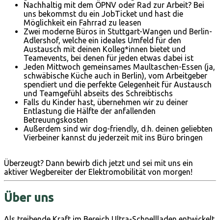
Nachhaltig mit dem ÖPNV oder Rad zur Arbeit? Bei
uns bekommst du ein JobTicket und hast die
Möglichkeit ein Fahrrad zu leasen
Zwei moderne Büros in Stuttgart-Wangen und Berlin-
Adlershof, welche ein ideales Umfeld für den
Austausch mit deinen Kolleg*innen bietet und
Teamevents, bei denen für jeden etwas dabei ist
Jeden Mittwoch gemeinsames Maultaschen-Essen (ja,
schwäbische Küche auch in Berlin), vom Arbeitgeber
spendiert und die perfekte Gelegenheit für Austausch
und Teamgefühl abseits des Schreibtischs
Falls du Kinder hast, übernehmen wir zu deiner
Entlastung die Hälfte der anfallenden
Betreuungskosten
Außerdem sind wir dog-friendly, d.h. deinen geliebten
Vierbeiner kannst du jederzeit mit ins Büro bringen
Überzeugt? Dann bewirb dich jetzt und sei mit uns ein
aktiver Wegbereiter der Elektromobilität von morgen!
Über uns
Als treibende Kraft im Bereich Ultra-Schnellladen entwickelt